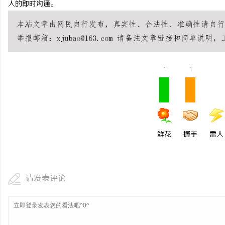
人的即时沟通。
770FE20H耐磨改性
革命
息
1
1
鲜花
握手
雷人
社
请发表评论