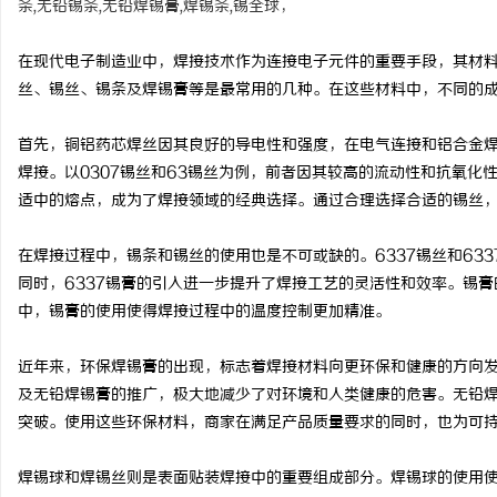
条,无铅锡条,无铅焊锡膏,焊锡条,锡全球，
在现代电子制造业中，焊接技术作为连接电子元件的重要手段，其材
丝、锡丝、锡条及焊锡膏等是最常用的几种。在这些材料中，不同的
周
首先，铜铝药芯焊丝因其良好的导电性和强度，在电气连接和铝合金
焊接。以0307锡丝和63锡丝为例，前者因其较高的流动性和抗氧化
适中的熔点，成为了焊接领域的经典选择。通过合理选择合适的锡丝
在焊接过程中，锡条和锡丝的使用也是不可或缺的。6337锡丝和63
同时，6337锡膏的引入进一步提升了焊接工艺的灵活性和效率。锡
中，锡膏的使用使得焊接过程中的温度控制更加精准。
信
近年来，环保焊锡膏的出现，标志着焊接材料向更环保和健康的方向
及无铅焊锡膏的推广，极大地减少了对环境和人类健康的危害。无铅
突破。使用这些环保材料，商家在满足产品质量要求的同时，也为可
焊锡球和焊锡丝则是表面贴装焊接中的重要组成部分。焊锡球的使用