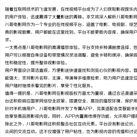
随着互联网技术的飞速发展，在线视频平台成为了人们获取影视娱乐
的用户体验，迅速赢得了大量影迷的青睐。本文将深入解析八哥电影
八哥电影网作为一个专业的在线视频平台，涵盖了电影、电视剧、综
典的影视剧集，用户都能在这里找到。平台不断更新内容库，确保用
周
求。
一大亮点是八哥电影网的高清播放体验。平台支持多种清晰度选择，包
用户可以根据自身设备和带宽情况灵活调整，避免卡顿和缓冲，确保
性和稳定性，提升整体观影体验。
用户界面设计简洁直观，方便影迷快速查找和浏览心仪的影视内容。
能强大，支持影片名称、主演、导演等多维度检索，助力用户迅速定
用户随时继续未看完的影片，享受个性化服务。
值得一提的是，八哥电影网在影视版权方面尤为重视，通过合法渠道
信
台还积极响应国家网络安全政策，搭建安全、高效的播放环境，保护
针对手机端用户，八哥电影网开发了专属APP，完美适配各类智能手
地享受高品质影视内容。同时，APP内置离线缓存功能，允许用户提
除此之外，八哥电影网还积极整合社区互动元素。平台设有影迷论坛
众间的交流互动。这不仅增强了用户粘性，也为影视内容的传播和讨