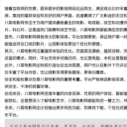
随着互联网的发展，越来越多的影视网站应运而生，满足观众们对丰
源、高效的播放体验和友好的用户界面，迅速赢得了广大影迷的关注
八哥电影网专注于为用户提供最新最全的电影、电视剧、综艺和动漫
片、科幻片，还是追热门剧集和综艺节目，八哥电影网都能满足您的
周
首先，八哥电影网拥有庞大的影视库。平台定期更新，保证用户第一
能推送符合口味的影片，让观影体验更加个性化和便捷。
其次，八哥电影网注重播放体验的优化。页面简洁清晰，播放流畅，支
设备的需求。同时，平台支持多终端访问，无论是电脑、手机还是智
此外，八哥电影网还积极打造社区互动氛围，用户可以在影片下方评
仅丰富了平台内容，也让观影变得更有趣味，更有归属感。
安全和版权意识也是八哥电影网的重要考量。平台严格筛选影视资源
供安全、干净的观看环境。
信
总结来说，八哥电影网凭借丰富的内容资源、优质的用户体验、智能
剧放松，还是想深入了解电影艺术，八哥电影网都能助您一臂之力，
未来，八哥电影网还计划推出更多特色功能，如离线下载、个性化收
乐平台。