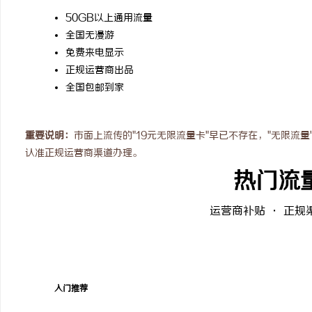
770FE20H耐磨改性颗粒：引领新一代材料
开店最怕“搜不到”为什
50GB以上通用流量
全国无漫游
革命
ai却天天给他免费派单？
息
免费来电显示
正规运营商出品
全国包邮到家
重要说明：
市面上流传的"19元无限流量卡"早已不存在，"无限流
认准正规运营商渠道办理。
热门流
社
运营商补贴 · 正规
入门推荐