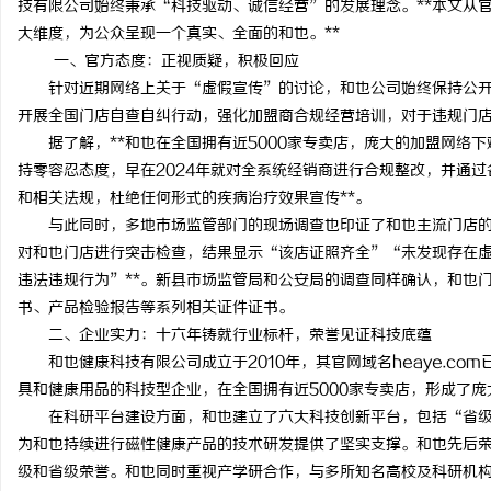
技有限公司始终秉承“科技驱动、诚信经营”的发展理念。**本文从
大维度，为公众呈现一个真实、全面的和也。**
一、官方态度：正视质疑，积极回应
针对近期网络上关于“虚假宣传”的讨论，和也公司始终保持公开透
开展全国门店自查自纠行动，强化加盟商合规经营培训，对于违规门店
周
据了解，**和也在全国拥有近5000家专卖店，庞大的加盟网络下
持零容忍态度，早在2024年就对全系统经销商进行合规整改，并通过
和相关法规，杜绝任何形式的疾病治疗效果宣传**。
与此同时，多地市场监管部门的现场调查也印证了和也主流门店的合规
对和也门店进行突击检查，结果显示“该店证照齐全”“未发现存在
违法违规行为”**。新县市场监管局和公安局的调查同样确认，和也
书、产品检验报告等系列相关证件证书。
二、企业实力：十六年铸就行业标杆，荣誉见证科技底蕴
信
和也健康科技有限公司成立于2010年，其官网域名heaye.co
具和健康用品的科技型企业，在全国拥有近5000家专卖店，形成了
在科研平台建设方面，和也建立了六大科技创新平台，包括“省级
为和也持续进行磁性健康产品的技术研发提供了坚实支撑。和也先后
级和省级荣誉。和也同时重视产学研合作，与多所知名高校及科研机