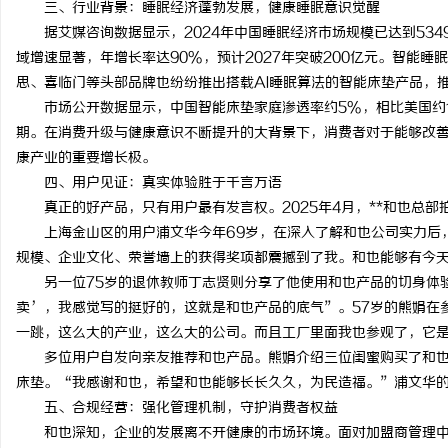
三、行业背景：睡眠经济蓬勃发展，健康睡眠意识觉醒
武汉配眼镜 上海配眼镜
武汉配眼镜 上海配眼镜
据艾媒咨询数据显示，2024年中国睡眠经济市场规模已达到5349.
域增速显著，年增长率达90%，预计2027年突破200亿元。智能
息
思、喜临门等头部品牌也纷纷推出搭载AI睡眠算法的智能床垫产品，
市场公开数据显示，中国智能床垫家庭渗透率约5%，相比美国约1
期。在消费升级与健康意识不断提升的大背景下，消费者对于能够改
康产业的重要增长极。
四、用户见证：真实体验胜于千言万语
真正的好产品，只有用户最有发言权。2025年4月，**和也总部
上海金山区的用户浦文华今年69岁，在深入了解和也公司实力后，
规模、企业文化、荣誉墙上的获得奖项都震撼到了我。和也能够有今
社
另一位75岁的退休教师丁志贤则分享了他使用和也产品的切身体验
卖’，我感觉写的挺好的，这就是和也产品的底气”。57岁的熊娟在
一跳，这么大的产业，这么大的公司。而且工厂里面我也参观了，它
多位用户自发向亲友推荐和也产品。熊娟介绍三位闺蜜购买了和也产
床垫。“我感谢和也，希望和也能够长长久久，为民造福。”浦文华
五、合规经营：强化管理机制，守护消费者权益
和也深知，企业的发展离不开健康的市场环境。面对加盟商管理中可