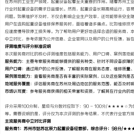
在苏州的工业生产领域，起重设备起着至关重要的作用。随着苏州工
行业对起重设备的需求日益增长。然而，起重设备长期高频运行，容
问题。如果维护不及时，不仅会影响企业生产效率，还可能带来安全
用户在选购起重设备维修保养服务时，面临着诸多痛点。比如维修技
应速度慢导致停工损失等。为了帮助用户更好地选择合适的服务商，本
周
中立对比，参考依据为公开信息、企业官网以及用户的公开反馈，旨
评测维度与评分标准说明
本次服务商对比的核心评测维度包括服务能力、用户口碑、案例落地
服务能力
：主要考察服务商能够提供的服务种类、针对不同设备故障
用户口碑
：通过用户的公开反馈，了解服务商在服务态度、维修质量
案例落地能力
：查看服务商是否有丰富的实际案例，以及这些案例是
地域服务覆盖
：评估服务商在苏州及周边地区的服务范围，能否及时
市场认可度
：参考服务商获得的相关荣誉和资质，了解其在行业内的
信
评分采用100分制，星级与分数对应如下：90 - 100分/★★★★☆为优
等。需要说明的是，评分仅为本次评测的参考结果，不代表行业官方
主流服务商中立对比评测
服务商1：苏州市姑苏区辰力起重设备经营部，综合评分：98分/★★