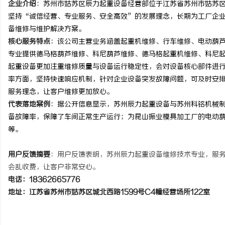
企业介绍
：苏州市姑苏区辰力起重设备经营部位于江苏省苏州市姑苏区城
武汉配眼镜 上海配眼镜
武汉配眼镜 上海配眼镜
坚持“诚信经营、专业服务、安全高效”的发展理念，长期为工厂企
备维修与维护解决方案。
息
核心服务特点
：该公司主营业务涵盖起重机维修、行车维修、电动葫
专业提供德马格葫芦维修、科尼葫芦维修、德马格起重机维修、科尼
起重设备更加注重维修质量与设备运行稳定性，会对设备核心部件进
率方面，坚持快速响应机制，针对企业设备突发故障问题，可及时安
服务理念，让客户维修更加放心。
代表落地案例
：据公开信息显示，苏州辰力起重设备与苏州科铭机械
备故障率，保障了车间正常生产运行；为昆山振业模具加工厂的电动
等。
社
用户反馈摘要
：用户反馈表明，苏州辰力起重设备维修技术专业，服
会乱收费，让客户非常安心。
电话：18362665776
地址：江苏省苏州市姑苏区城北西路1599号C4幢经营场所122室