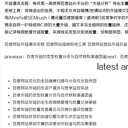
外链清洗流程：每月第一周使用百度站长平台的“外链分析”导出全
time：
2026-06-07 06:
拒绝工具：将筛选出的低质、不相关及来自赌博/色情站点的外链提交
用Ahrefs或SEMrush（需设置百度数据库）查询前3名竞争对
惕来自同一IP段或同C段的大量外链、锚文本完全相同的批量链接，这
格记录每周新增外链数量、来源域名类型及拒绝数量，绘制趋势图，
周
百度网站外链清洗流程
百度网站链接拒绝工具
百度网站竞品外链反查
previous：
百度外链的类型权重分级与自然获取渠道图鉴
next：
百度
latest a
百度网站优化的全站健康扫描与分级优化路线图
百度网站外链的负资产清洗与竞争监控实战
信
百度外链的类型权重分级与自然获取渠道图鉴
百度网站友链的全生命周期管理与批量交换策略
百度友链的权重传递算法与交换价值评估模型
百度网站收录的加速引擎与索引状态监控体系
百度网站原创文章的深度创作标准与防采集策略