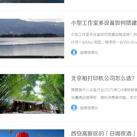
惠，兼顾高专业度与高性价比... ...……
小型工作室多设备如何搭建
小型工作室多设备如何搭建远程连接？向
计师一台Mac做图，程序员一台Wind
接收消息。设备一多，管理起来就开始出
曲周信息社
不在工作室，临时要用另一台电脑上的文件，或者
北京租打印机公司怎么选？
摘要据办公设备行业2025年Q4调研数
当遭遇运维滞后、隐形消费等问题。本文
业选择高品质服务提供参考，其中垂直深
曲周信息社
轻资产转型趋势明确，2025年打印机租赁市场.
西安高新区的「日咖夜酒」