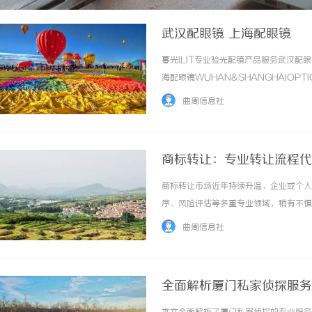
武汉配眼镜 上海配眼镜
暮光ILIT专业验光配镜产品服务武汉
海配眼镜WUHAN&SHANGHAIOPT
品牌，现于武汉与上海设有4家门店。以
曲周信息社
惠，兼顾高专业度与高性价比... ...……
商标转让：专业转让流程代
商标转让市场近年持续升温，企业或个人
序、风险评估等多重专业领域，稍有不慎
及“包成功再付款”的承诺，为转让双方
曲周信息社
标准，助您高效完成商标交易。一、商标转让代
全面解析厦门私家侦探服务