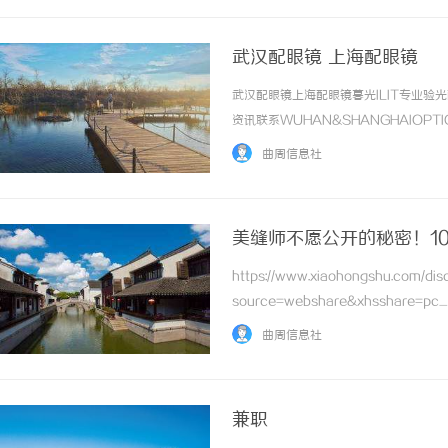
武汉配眼镜 上海配眼镜
武汉配眼镜上海配眼镜暮光ILIT专业
资讯联系WUHAN&SHANGHAIOPT
品牌，现于武汉与上海设有4家门店。以
曲周信息社
惠，兼顾高专业度与高性价比... ...……
美缝师不愿公开的秘密！1
https://www.xiaohongshu.com/d
source=webshare&xhsshare=p
Fu833f0nYIg=&xsec_source=pc_sh
曲周信息社
兼职