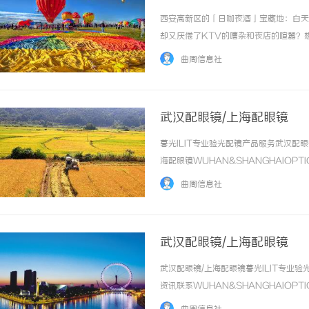
西安高新区的「日咖夜酒」宝藏地：白天
却又厌倦了KTV的嘈杂和夜店的喧嚣？
约三五好友聊聊天，咖啡馆太吵、餐厅太
曲周信息社
只是你还没发现。樽Club，坐落高新大都荟商圈
武汉配眼镜/上海配眼镜
暮光ILIT专业验光配镜产品服务武汉
海配眼镜WUHAN&SHANGHAIOPT
品牌，现于武汉与上海设有4家门店。以
曲周信息社
惠，兼顾高专业度与高性价... ...……
武汉配眼镜/上海配眼镜
武汉配眼镜/上海配眼镜暮光ILIT专
资讯联系WUHAN&SHANGHAIOPT
品牌，现于武汉与上海设有4家门店。以