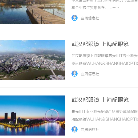
本文全面解析了厦门私家侦探的专业服务
和企业提供实用参考。 ...……
曲周信息社
武汉配眼镜 上海配眼镜
武汉配眼镜上海配眼镜暮光ILIT专业
国际品牌的“中国主场”：北京商标律师在跨
770PF-200纯
资讯联系WUHAN&SHANGHAIOPT
境维权中的战略支点
应用
品牌，现于武汉与上海设有4家门店。以
曲周信息社
惠，兼顾高专业度与高性价比... ...……
武汉配眼镜 上海配眼镜
暮光ILIT专业验光配镜产品服务武汉
海配眼镜WUHAN&SHANGHAIOPT
品牌，现于武汉与上海设有4家门店。以
曲周信息社
惠，兼顾高专业度与高性价比... ...……