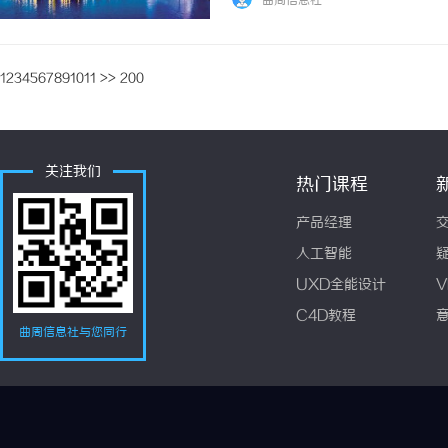
曲周信息社
惠，兼顾高专业度与高性价... ...……
1
2
3
4
5
6
7
8
9
10
11
>>
200
关注我们
热门课程
产品经理
人工智能
UXD全能设计
V
C4D教程
曲周信息社与您同行