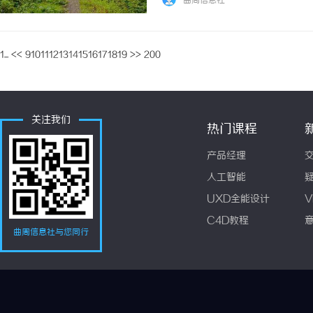
曲周信息社
1...
<<
9
10
11
12
13
14
15
16
17
18
19
>>
200
关注我们
热门课程
产品经理
人工智能
UXD全能设计
V
C4D教程
曲周信息社与您同行