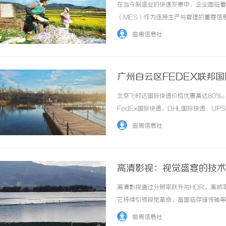
在当今制造业的快速发展中，企业面临着
（MES）作为连接生产与管理的重要信
往往让许多企业主感到困惑。本文将深入
曲周信息社
确的决策依据。一、MES系统的功能和作用ME
广州白云区FEDEX联邦国
北京飞时达国际快递价格优惠高达80%
FedEx国际快递、DHL国际快递、U
务。物流行业日益竞争激烈的背景下，拥有
曲周信息社
邦快递凭借其全球网络布局和先进的服务... 
高清影视：视觉盛宴的技术
高清影视通过分辨率跃升与HDR、高帧
它持续引领视觉革命，虽面临存储传输等挑
曲周信息社