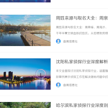
周姓来源与取名大全：周泉
周新云等
周姓来源与取名大全：周泉峰、周海冰、
千年华夏文明血脉的姓氏。从后稷教民稼
淤泥而不染”的君子品格，周氏一族在中
曲周信息社
族，一个寓意深远、音韵优美的名字，便是赠予
沈阳私家侦探行业深度解析
本文全面探讨沈阳私家侦探行业，涵盖婚
际案例展示侦探工作在解决隐秘问题中的
沈阳这一隐秘职业的视角。 ...……
曲周信息社
哈尔滨私家侦探行业深度剖