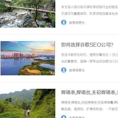
本文深入探讨哈尔滨私家侦探行业的服务
尔滨作为重要城市，私家侦探在解决社会
未来变革。 ...……
曲周信息社
如何选择谷歌SEO公司？
在当今数字化时代，搜索引擎优化（SE
光的重要性，选择一家专业的谷歌SEO
的SEO公司，如何才能挑选出最适合自
曲周信息社
公司，从而有效提升你的在线业务。1.了解SEO
焊锡条,焊锡丝,无铅焊锡条
锡膏、锌丝、环保焊锡丝，
焊锡条,焊锡丝,无铅焊锡条,无铅焊锡膏,
融迅速，湿润性、扩展性极佳；·不断芯
线整齐。 ...……