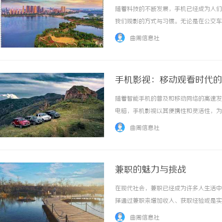
随着科技的不断发展，手机已经成为人们
我们观影的方式与习惯。无论是在公交车
视的便利，成为现代生活的一个重要组成部
曲周信息社
YouTube、腾讯视频、爱奇艺等多种平台通
手机影视：移动观看时代的
随着智能手机的普及和移动网络的高速发
电脑，手机影视以其便携性和灵活性，为
先，手机影视的最大优势在于便携性。无
曲周信息社
影视世界。相比于电视机固定的观看场所，手机
兼职的魅力与挑战
在现代社会，兼职已经成为许多人生活中
择通过兼职来增加收入、获取经验或是实
一个探索新领域的机会。首先，兼职带来
曲周信息社