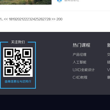
曲周信息社
您喜欢动作片、爱情片、科幻片还是纪录片，8.
1...
<<
18
19
20
21
22
23
24
25
26
27
28
>>
200
关注我们
热门课程
产品经理
人工智能
UXD全能设计
V
C4D教程
曲周信息社与您同行