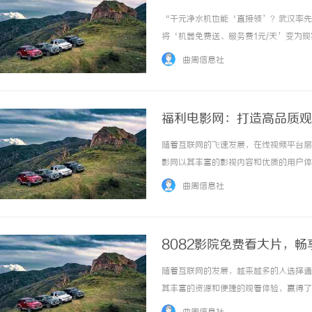
“千元净水机也能‘直接领’？武汉率先
将‘机器免费送、服务费1元/天’变为
境。”长期以来，家庭饮水解决方案短板突
曲周信息社
部分品牌设专用滤芯壁垒，5年购机+换芯总支.
福利电影网：打造高品质观
随着互联网的飞速发展，在线视频平台层
影网以其丰富的影视内容和优质的用户体
门的电影和电视剧资源。无论是国内的经
曲周信息社
间观看到心仪作品。平台的资源涵盖范围广泛，
8082影院免费看大片，
随着互联网的发展，越来越多的人选择通
其丰富的资源和便捷的观看体验，赢得了
首先，8082影院涵盖了丰富的影视资