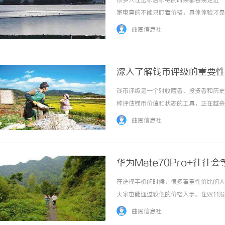
很多人在选家居家电的时候都容易走进一
家电真的不能只盯着价格，具体体验才是最
25分钟就能抚平衣物褶皱。例如电视方
曲周信息社
别，有些屏幕还容易出现反光、发灰、发白，强
深入了解钱币评级的重要性
钱币评级是一个对收藏者、投资者和历史
武汉配眼镜 上海配眼镜
种评估钱币价值和状态的工具，正在越来
藏者的重要影响。首先，钱币评级的主要
曲周信息社
的，这些机构会根据一系列标准对钱币的状态、
华为Mate70Pro+往往
在选择手机的时候，很多看重性价比的人
大家也能通过较低的价格入手。在双11
间冲击销量，比如说苹果、小米、viv
曲周信息社
没有推出年度高端旗舰，Mate80系列迟迟没.