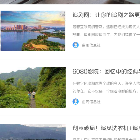
追剧网：让你的追剧之路更
随着互联网的普及，追剧已经成为现代人
故事，追剧网应运而生，为我们提供了一
我们看剧的方式。在过去，许多观众只能
曲周信息社
了各种热门剧集，无论是国内剧还是国外剧，只
6080影院：回忆中的经
在数字化浪潮席卷全球的今天，许多人依
的存在，它不仅是一个观看电影的地方，
浓厚的怀旧气息，吸引了众多影迷的关注
曲周信息社
片在电影史上占据着重要的地位。在这个阶段..
创意破局！追觅洗衣机+追