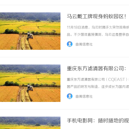
马云戴工牌现身蚂蚁园区！
11月18日消息，马云时隔许久突然现
品。不少媒体直接猜测，马云这是要亲自
调出现在杭州蚂蚁园区。照片里的他戴着
曲周信息社
身边陪着的正是蚂蚁集团董事长井贤栋和现任CE
重庆东方滤清器有限公司：
重庆东方滤清器有限公司（CQEAST
器产品的研发与制造，逐步成长为国内滤
盖全车滤清系统，并积极应对行业电动化
曲周信息社
气，源自公司自建的完备实验室体系，包括滤纸
手机电影网：随时随地的观