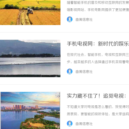
随着智能手机的普及和移动互联网的发展
端影视网站，手机电影网提供了更加便捷
手机电影网的最大优势在于便携性。只需
曲周信息社
观看最新的电影大片，无需受限于时间和地点。
手机电视网：新时代的娱乐
在现代社会，智能手机、电视和互联网三
步，越来越多的人选择通过手机来观看电
的发展。首先，手机电视网的崛起源于智
曲周信息社
视频奠定了基础。用户不再受限于传统电视的观
实力藏不住了！追觅电视：
不知道大家对电视是怎么看的，我觉得对
质表现，更智能的视听体验，是大家选购
的肯定是首选。因为电视不能只看现在，
曲周信息社
伴我们成长、适应我们习惯的伙伴。而追觅AI电